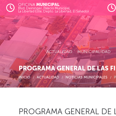
OFICINA
MUNICIPAL
Blvd. Deininger, Palacio Municipal,
La Libertad Este, Depto. La Libertad, El Salvador
Skip to main content
ACTUALIDAD
MUNICIPALIDAD
PROGRAMA GENERAL DE LAS FI
INICIO
ACTUALIDAD
NOTICIAS MUNICIPALES
PROGRAMA GENERAL DE L