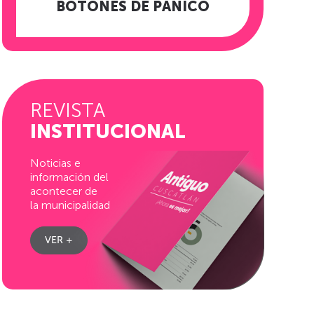
BOTONES DE PÁNICO
REVISTA
INSTITUCIONAL
Noticias e
información del
acontecer de
la municipalidad
VER +